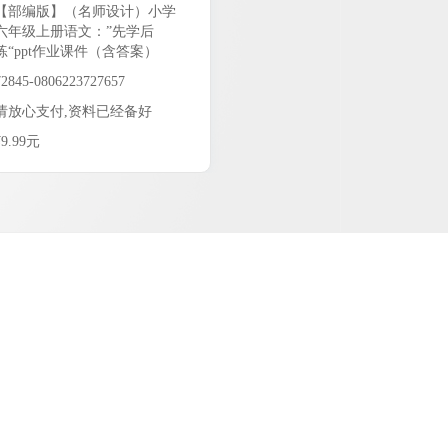
【部编版】（名师设计）小学
六年级上册语文：”先学后
练“ppt作业课件（含答案）
72845-0806223727657
请放心支付,资料已经备好
¥9.99元
9.99