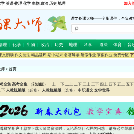
数学
英语
物理
化学
生物
政治
历史
地理
加入
语文备课大师——全集课件，全集教
物理
化学
生物
政治
历史
地理
科学
道法
体育
音
课文朗读
作文技法
精品题库
期中期末
名著导读
暑假作业
寒假作业
免费专区
下
大师
> 首页
考全集
高考全集
（部编版）
一上
一下
二上
二下
三上
三下
四上
四下
五上
五下
九下
人教统编版
（必修）
人教统编版
（选修）
中职语文
文学世界
尊敬的用户！您在下载大师网资源时，无论遇到什么样的困惑，请务必立即联系QQ5