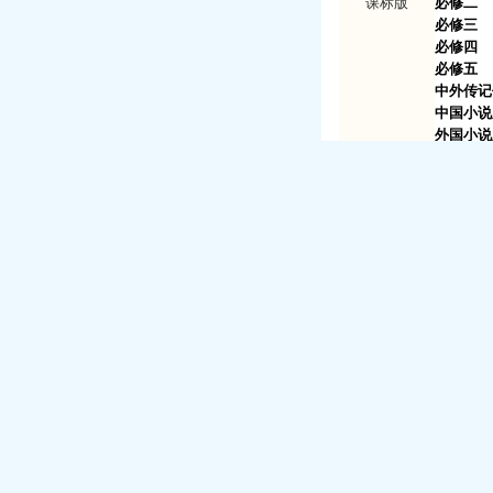
课标版
必修二
必修三
必修四
必修五
中外传记
中国小说
外国小说
中国古代
中国现代
语言文字
先秦诸子
文章写作
中外戏剧
外国诗歌
演讲与辩
中国文化
新闻阅读
中职语文
基础（上
基础（下
拓展模
职业模块
【苏教版】（
必修
）（
高中语文
必修一