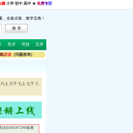
收藏
小学
初中
高中
★
免
费
专
区
案，全集试卷，教学宝典！
乐
美术
劳技
宝库
载
必
读
（问题咨询）
六上
六下
七上
七下
八
40287200或者