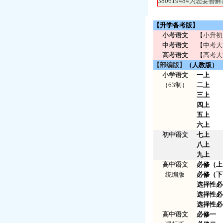
380619484为您
【升学备考版】
小考语文
【
小升初
中考语文
【
中考大
高考语文
【
高考大
【部编版】
（人教版）
小学语文
一上
（63制）
二上
三上
四上
五上
六上
初中语文
七上
八上
九上
高中语文
必修（上
统编版
必修（下
选择性必
选择性必
选择性必
高中语文
必修一