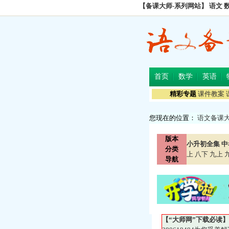
【备课大师-系列网站】
语文
首页
数学
英语
精彩专题
课件教案
您现在的位置：
语文备课
版本
小升初全集
中
分类
上
八下
九上
导航
【“大师网”下载必读】