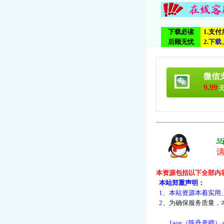
下载必读
1.支
后顾无忧
2.
下
载
微信
9.99
元
本资源包括以下全部内
本站郑重声明：
1、本站资源本着实用
2、
为
确
保
服
务
质
量
，
1aoe（陈丹老师）.d