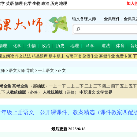
数学
英语
物理
化学
生物
政治
历史
地理
加入
语文备课大师——全集课件，全集教
物理
化学
生物
政治
历史
地理
科学
道法
体育
音
课文朗读
作文技法
精品题库
期中期末
名著导读
暑假作业
寒假作业
免费专区
下
大师
>
语文大师-导航
>
一上语文
> 正文
考全集
高考全集
（部编版）
一上
一下
二上
二下
三上
三下
四上
四下
五上
五下
九下
人教统编版
（必修）
人教统编版
（选修）
中职语文
文学世界
年级上册语文：公开课课件、教案精选（课件教案匹配版
最后更新 2025/6/18