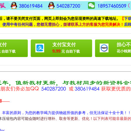
付后，请不要关闭支付页面，网页上即刻会为您呈现资料的高速下载地址。
【
下
、
使
用
中
有
任
何
问
题
，
您
都
无
需
担
心
，
烦
请
联
系
上
方
的
客
服
为
您
完
美
解
决
！
后
支付
支付宝支付
担心不
9.99
花小钱测
 自助下载
元 自助下载
容——
、丰富的原则，为您的教学竭力提供物超所值的参考，但无法保证十全十美！
本
压
缩
包
内
容
可
能
会
随
时
进
行
增
补
、
取
舍
等
更
新
、
优
化
！
以
下
列
表
可
能
非
最
新
oc