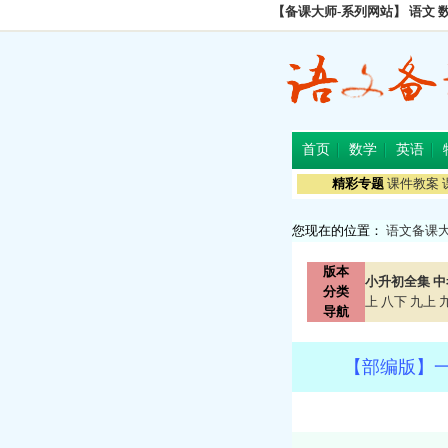
【备课大师-系列网站】
语文
首页
数学
英语
精彩专题
课件教案
您现在的位置：
语文备课
版本
小升初全集
中
分类
上
八下
九上
导航
【部编版】一