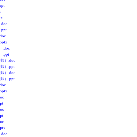
pt
c
x
oc
pt
oc
ptx
.doc
ppt
）.doc
.ppt
）.doc
.ppt
oc
ptx
oc
pt
oc
pt
oc
tx
oc