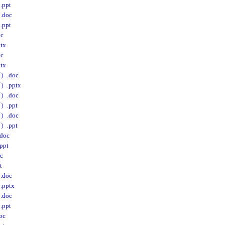
pt
oc
pt
c
tx
c
tx
doc
pptx
doc
ppt
doc
ppt
oc
pt
c
t
oc
ptx
oc
pt
c