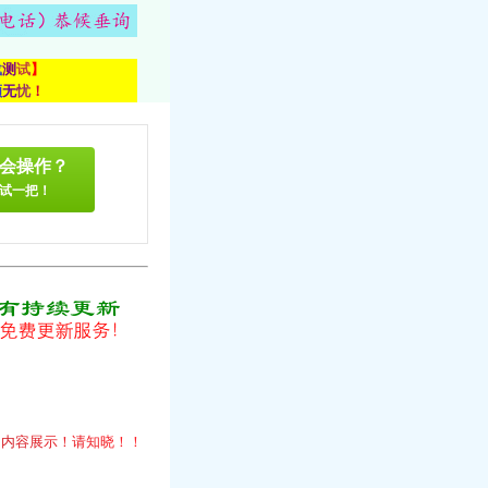
载
测
试
】
顾
无
忧
！
会操作？
试一把！
！
的
内
容
展
示
！
请
知
晓
！
！