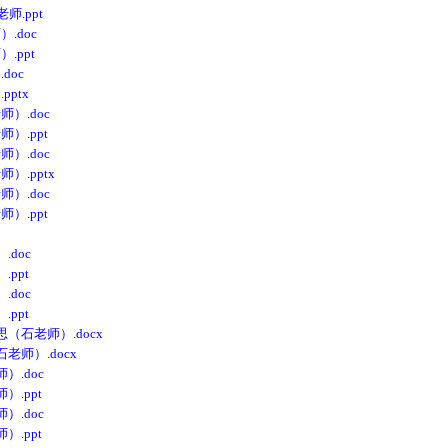
.ppt
doc
ppt
oc
ptx
）.doc
.ppt
）.doc
.pptx
）.doc
.ppt
doc
ppt
doc
ppt
石老师）.docx
师）.docx
.doc
.ppt
.doc
.ppt