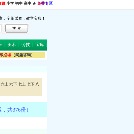
收藏
小学
初中
高中
★
免
费
专
区
案，全集试卷，教学宝典！
乐
美术
劳技
宝库
载
必
读
（问题咨询）
六上
六下
七上
七下
八
，共376份）