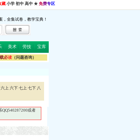
收藏
小学
初中
高中
★
免
费
专
区
案，全集试卷，教学宝典！
乐
美术
劳技
宝库
载
必
读
（问题咨询）
六上
六下
七上
七下
八
40287200或者