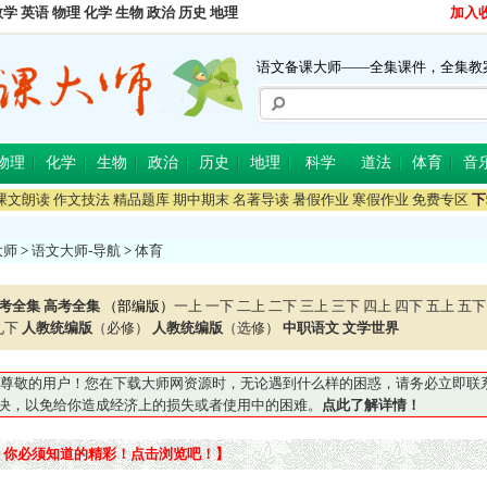
数学
英语
物理
化学
生物
政治
历史
地理
加入
语文备课大师——全集课件，全集教
物理
化学
生物
政治
历史
地理
科学
道法
体育
音
课文朗读
作文技法
精品题库
期中期末
名著导读
暑假作业
寒假作业
免费专区
下
大师
>
语文大师-导航
>
体育
考全集
高考全集
（部编版）
一上
一下
二上
二下
三上
三下
四上
四下
五上
五下
九下
人教统编版
（必修）
人教统编版
（选修）
中职语文
文学世界
尊敬的用户！您在下载大师网资源时，无论遇到什么样的困惑，请务必立即联系QQ5
妥善解决，以免给你造成经济上的损失或者使用中的困难。
点此了解详情！
：你必须知道的精彩！点击浏览吧！】