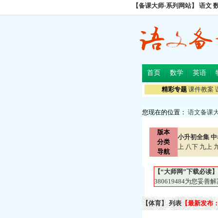
【备课大师-系列网站】
语文
首页
数学
英语
精彩专题
课件教案
您现在的位置：
语文备课
版本
小升初全集
中
分类
上
八下
九上
导航
【“大师网”下载必读】
380619484为您
【体育】 列表
【最新发布