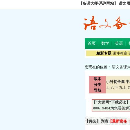
【备课大师-系列网站】
语文
首页
数学
英语
精彩专题
课件教案
您现在的位置：
语文备课
版本
小升初全集
中
分类
上
八下
九上
导航
【“大师网”下载必读】
380619484为您
【劳技】 列表
【最新发布