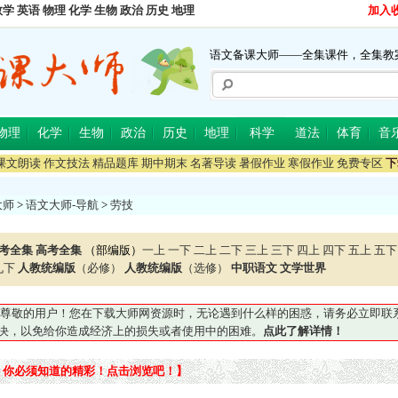
数学
英语
物理
化学
生物
政治
历史
地理
加入
语文备课大师——全集课件，全集教
物理
化学
生物
政治
历史
地理
科学
道法
体育
音
课文朗读
作文技法
精品题库
期中期末
名著导读
暑假作业
寒假作业
免费专区
下
大师
>
语文大师-导航
>
劳技
考全集
高考全集
（部编版）
一上
一下
二上
二下
三上
三下
四上
四下
五上
五下
九下
人教统编版
（必修）
人教统编版
（选修）
中职语文
文学世界
尊敬的用户！您在下载大师网资源时，无论遇到什么样的困惑，请务必立即联系QQ5
妥善解决，以免给你造成经济上的损失或者使用中的困难。
点此了解详情！
：你必须知道的精彩！点击浏览吧！】