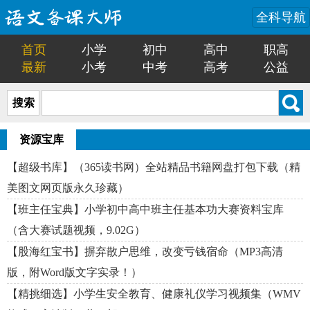
全科导航
首页
小学
初中
高中
职高
最新
小考
中考
高考
公益
搜索
资源宝库
【超级书库】（365读书网）全站精品书籍网盘打包下载（精
美图文网页版永久珍藏）
【班主任宝典】小学初中高中班主任基本功大赛资料宝库
（含大赛试题视频，9.02G）
【股海红宝书】摒弃散户思维，改变亏钱宿命（MP3高清
版，附Word版文字实录！）
【精挑细选】小学生安全教育、健康礼仪学习视频集（WMV