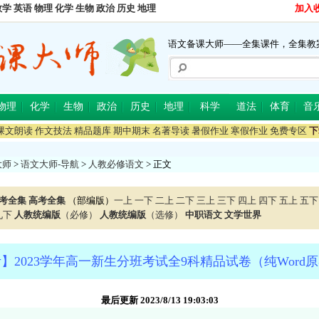
数学
英语
物理
化学
生物
政治
历史
地理
加入
语文备课大师——全集课件，全集教
物理
化学
生物
政治
历史
地理
科学
道法
体育
音
课文朗读
作文技法
精品题库
期中期末
名著导读
暑假作业
寒假作业
免费专区
下
大师
>
语文大师-导航
>
人教必修语文
> 正文
考全集
高考全集
（部编版）
一上
一下
二上
二下
三上
三下
四上
四下
五上
五下
九下
人教统编版
（必修）
人教统编版
（选修）
中职语文
文学世界
】2023学年高一新生分班考试全9科精品试卷（纯Word
最后更新 2023/8/13 19:03:03