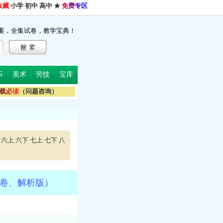
收藏
小学
初中
高中
★
免
费
专
区
案，全集试卷，教学宝典！
乐
美术
劳技
宝库
载
必
读
（问题咨询）
六上
六下
七上
七下
八
原卷、解析版）