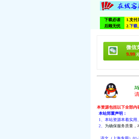
下载必读
1.支
后顾无忧
2.
下
载
微信
9.99
元
本资源包括以下全部内
本站郑重声明：
1、本站资源本着实用
2、
为
确
保
服
务
质
量
，
语文（上海专用）01-