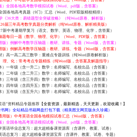
）全国各地高考数学模拟试卷（Word、pdf版，含答案）
届全国各地高考真题（9门）汇总（Word、PDF双版精校精排）
数学《36大类：易错题型全突破攻略》（纯Word原卷、解析版）
2026届三年高考数学真题分类解析（纯Word原卷、解析精美版）
027新中考暑期早复习（语文、数学、英语、物理、化学，含答案）
题每日一题（数学、物理、化学）（Word、PDF版，含答案）
用版）例解中考数学压轴题：教研、讲练、专题（Word版，含答案）
用版）例解高考数学压轴题：教研、讲练、专题（Word版，含答案）
材）高一高二高三数学：重难点专题训练（纯Word原卷解析版）
数、理、化：常考考点专题精练（纯Word版，含答案及解题指导）
本）一年级（含一升二）数学：名师编写、名校出品（含答案）
本）二年级（含二升三）数学：名师编写、名校出品（含答案）
本）三年级（含三升四）数学：名师编写、名校出品（含答案）
本）四年级（含四升五）数学：名师编写、名校出品（含答案）
本）五年级（含五升六）数学：名师编写、名校出品（含答案）
英语”资料精品专题推荐
【全套资源，最新精选，天天更新，欢迎收藏！】
5读书网）全站精品书籍网盘打包下载（精美图文网页版永久珍藏）
通用版）中考英语全国各地模拟试卷汇总（Word版，含答案）
）全国各地高考英语模拟试卷（Word、pdf版，含答案）
学英语毕业总复习：超大超精备课资源库（含课件、教案、试卷）
英语总复习：超大超精备课资源宝库（含课件、教案、试卷、专题）