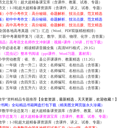
语文总复习：超大超精备课宝库（含课件、教案、试卷、专题）
语文：1-3轮超大超精备课资源库（含课件、讲义、试卷、专题）
版）小学小考作文：高分秘籍、命题解析、技法点拨、范文精选
版）初中中考作文：高分秘籍、命题解析、技法点拨、范文精选
版）高中高考作文：高分秘籍、命题解析、技法点拨、范文精选
届全国各地高考真题（9门）汇总（Word、PDF双版精校精排）
027新中考暑期早复习（语文、数学、英语、物理、化学，含答案）
精品）高考语文名师作文冲刺课：视频+课件（30讲，打包下载）
学必读名著：精读精讲音频全集（高清MP3格式，29.1G）
《昆虫记》整本书阅读（ppt课件、Word习题、素材库）
学劳动教育：省、市、县公开课课件、教案精选（11.2G）
版）一年级（含一升二）语文：名师编写、名校出品（含答案）
版）二年级（含二升三）语文：名师编写、名校出品（含答案）
版）三年级（含三升四）语文：名师编写、名校出品（含答案）
版）四年级（含四升五）语文：名师编写、名校出品（含答案）
版）五年级（含五升六）语文：名师编写、名校出品（含答案）
数学”资料精品专题推荐
【全套资源，最新精选，天天更新，欢迎收藏！】
5读书网）全站精品书籍网盘打包下载（精美图文网页版永久珍藏）
学数学毕业总复习：超大超精备课资源库（含课件、教案、试卷）
数学总复习：超大超精备课资源宝库（含课件、教案、试卷、专题）
数学：1-3轮超大超精备课资源库（含课件、讲义、试卷、专题）
通用版）中考数学全国各地模拟试卷汇总（Word版，含答案）