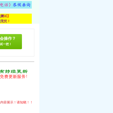
载
测
试
】
顾
无
忧
！
会操作？
试一把！
！
的
内
容
展
示
！
请
知
晓
！
！