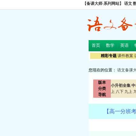
【备课大师-系列网站】
语文
首页
数学
英语
精彩专题
课件教案
您现在的位置：
语文备课
版本
小升初全集
中
分类
上
八下
九上
导航
【高一分班考