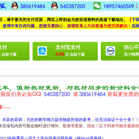
付后，请不要关闭支付页面，网页上即刻会为您呈现资料的高速下载地址。
【
下
、
使
用
中
有
任
何
问
题
，
您
都
无
需
担
心
，
烦
请
联
系
上
方
的
客
服
为
您
完
美
解
决
！
后
支付
支付宝支付
担心不
9.99
花小钱测
 自助下载
元 自助下载
容——
、丰富的原则，为您的教学竭力提供物超所值的参考，但无法保证十全十美！
本
压
缩
包
内
容
可
能
会
随
时
进
行
增
补
、
取
舍
等
更
新
、
优
化
！
以
下
列
表
可
能
非
最
新
2023年秋季高一语文入学分班考试模拟卷（纯Word原卷版）