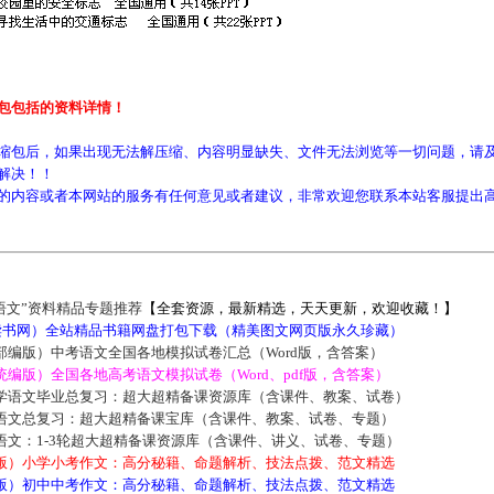
包包括的资料详情！
缩包后，如果出现无法解压缩、内容明显缺失、文件无法浏览等一切问题，请及
解决！！
的内容或者本网站的服务有任何意见或者建议，非常欢迎您联系本站客服提出
语文”资料精品专题推荐
【全套资源，最新精选，天天更新，欢迎收藏！】
5读书网）全站精品书籍网盘打包下载（精美图文网页版永久珍藏）
部编版）中考语文全国各地模拟试卷汇总（Word版，含答案）
编版）全国各地高考语文模拟试卷（Word、pdf版，含答案）
学语文毕业总复习：超大超精备课资源库（含课件、教案、试卷）
语文总复习：超大超精备课宝库（含课件、教案、试卷、专题）
语文：1-3轮超大超精备课资源库（含课件、讲义、试卷、专题）
版）小学小考作文：高分秘籍、命题解析、技法点拨、范文精选
版）初中中考作文：高分秘籍、命题解析、技法点拨、范文精选