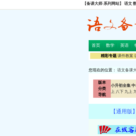
【备课大师-系列网站】
语文
首页
数学
英语
精彩专题
课件教案
您现在的位置：
语文备课
版本
小升初全集
中
分类
上
八下
九上
导航
【通用版】