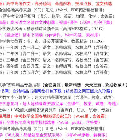
版）高中高考作文：高分秘籍、命题解析、技法点拨、范文精选
届全国各地高考真题（9门）汇总（Word、PDF双版精校精排）
027新中考暑期早复习（语文、数学、英语、物理、化学，含答案）
精品）高考语文名师作文冲刺课：视频+课件（30讲，打包下载）
学必读名著：精读精讲音频全集（高清MP3格式，29.1G）
《昆虫记》整本书阅读（ppt课件、Word习题、素材库）
学劳动教育：省、市、县公开课课件、教案精选（11.2G）
版）一年级（含一升二）语文：名师编写、名校出品（含答案）
版）二年级（含二升三）语文：名师编写、名校出品（含答案）
版）三年级（含三升四）语文：名师编写、名校出品（含答案）
版）四年级（含四升五）语文：名师编写、名校出品（含答案）
版）五年级（含五升六）语文：名师编写、名校出品（含答案）
数学”资料精品专题推荐
【全套资源，最新精选，天天更新，欢迎收藏！】
5读书网）全站精品书籍网盘打包下载（精美图文网页版永久珍藏）
学数学毕业总复习：超大超精备课资源库（含课件、教案、试卷）
数学总复习：超大超精备课资源宝库（含课件、教案、试卷、专题）
数学：1-3轮超大超精备课资源库（含课件、讲义、试卷、专题）
通用版）中考数学全国各地模拟试卷汇总（Word版，含答案）
）全国各地高考数学模拟试卷（Word、pdf版，含答案）
届全国各地高考真题（9门）汇总（Word、PDF双版精校精排）
数学《36大类：易错题型全突破攻略》（纯Word原卷、解析版）