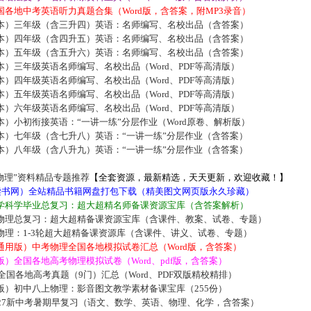
各地中考英语听力真题合集（Word版，含答案，附MP3录音）
本）三年级（含三升四）英语：名师编写、名校出品（含答案）
本）四年级（含四升五）英语：名师编写、名校出品（含答案）
本）五年级（含五升六）英语：名师编写、名校出品（含答案）
）三年级英语名师编写、名校出品（Word、PDF等高清版）
）四年级英语名师编写、名校出品（Word、PDF等高清版）
）五年级英语名师编写、名校出品（Word、PDF等高清版）
）六年级英语名师编写、名校出品（Word、PDF等高清版）
）小初衔接英语：“一讲一练”分层作业（Word原卷、解析版）
本）七年级（含七升八）英语：“一讲一练”分层作业（含答案）
本）八年级（含八升九）英语：“一讲一练”分层作业（含答案）
物理”资料精品专题推荐
【全套资源，最新精选，天天更新，欢迎收藏！】
5读书网）全站精品书籍网盘打包下载（精美图文网页版永久珍藏）
学科学毕业总复习：超大超精名师备课资源宝库（含答案解析）
物理总复习：超大超精备课资源宝库（含课件、教案、试卷、专题）
物理：1-3轮超大超精备课资源库（含课件、讲义、试卷、专题）
通用版）中考物理全国各地模拟试卷汇总（Word版，含答案）
）全国各地高考物理模拟试卷（Word、pdf版，含答案）
届全国各地高考真题（9门）汇总（Word、PDF双版精校精排）
版）初中八上物理：影音图文教学素材备课宝库（255份）
027新中考暑期早复习（语文、数学、英语、物理、化学，含答案）