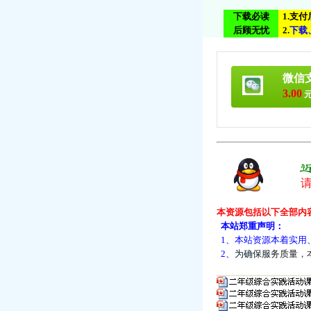
下载必读
1.支
后顾无忧
2.
下
载
微信
3.00
元
本资源包括以下全部内
本站郑重声明：
1、本站资源本着实用
2、
为
确
保
服
务
质
量
，