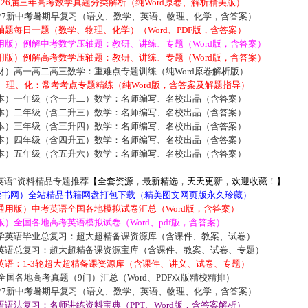
2026届三年高考数学真题分类解析（纯Word原卷、解析精美版）
027新中考暑期早复习（语文、数学、英语、物理、化学，含答案）
题每日一题（数学、物理、化学）（Word、PDF版，含答案）
用版）例解中考数学压轴题：教研、讲练、专题（Word版，含答案）
用版）例解高考数学压轴题：教研、讲练、专题（Word版，含答案）
材）高一高二高三数学：重难点专题训练（纯Word原卷解析版）
数、理、化：常考考点专题精练（纯Word版，含答案及解题指导）
本）一年级（含一升二）数学：名师编写、名校出品（含答案）
本）二年级（含二升三）数学：名师编写、名校出品（含答案）
本）三年级（含三升四）数学：名师编写、名校出品（含答案）
本）四年级（含四升五）数学：名师编写、名校出品（含答案）
本）五年级（含五升六）数学：名师编写、名校出品（含答案）
英语”资料精品专题推荐
【全套资源，最新精选，天天更新，欢迎收藏！】
5读书网）全站精品书籍网盘打包下载（精美图文网页版永久珍藏）
通用版）中考英语全国各地模拟试卷汇总（Word版，含答案）
）全国各地高考英语模拟试卷（Word、pdf版，含答案）
学英语毕业总复习：超大超精备课资源库（含课件、教案、试卷）
英语总复习：超大超精备课资源宝库（含课件、教案、试卷、专题）
英语：1-3轮超大超精备课资源库（含课件、讲义、试卷、专题）
届全国各地高考真题（9门）汇总（Word、PDF双版精校精排）
027新中考暑期早复习（语文、数学、英语、物理、化学，含答案）
语法复习：名师讲练资料宝典（PPT、Word版，含答案解析）