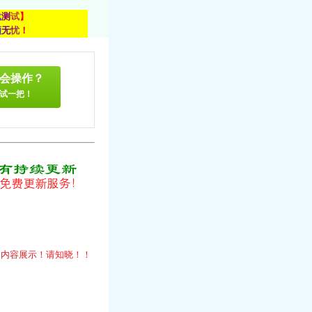
载
测
试
】
顾
无
忧
！
会操作？
试一把！
！
的
内
容
展
示
！
请
知
晓
！
！