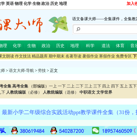
数学
英语
物理
化学
生物
政治
历史
地理
加入
语文备课大师——全集课件，全集教
物理
化学
生物
政治
历史
地理
科学
道法
体育
音
课文朗读
作文技法
精品题库
期中期末
名著导读
暑假作业
寒假作业
免费专区
下
大师
>
语文大师-导航
>
劳技
> 正文
考全集
高考全集
（部编版）
一上
一下
二上
二下
三上
三下
四上
四下
五上
五下
九下
人教统编版
（必修）
人教统编版
（选修）
中职语文
文学世界
最新小学二年级综合实践活动ppt教学课件全集（31份