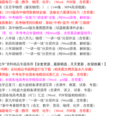
题每日一题（数学、物理、化学）（Word、PDF版，含答案）
《豆豆学物理（爆笑物理）》（（144集，MP4高清视频）
版）2019版高中物理新教材必修、选修全六册课后练习（含答案）
用）中考物理一轮复习“讲练测”全集（纯Word原卷、解析版）
新教材）高考物理回归教材：基础+中档+提升~经典“三级跳”
库）高中物理word版矢量图图库集（试题教案课件必备）
数、理、化：常考考点专题精练（纯Word版，含答案及解题指导）
本）八年级（含八升九）物理：“一讲一练”分层作业（含答案）
）初高衔接物理：“一讲一练”分层作业（Word原卷、解析版）
）八年级物理：“一讲一练”分层作业（纯Word原卷、解析版）
）九年级物理：“一讲一练”分层作业（纯Word原卷、解析版）
化学”资料精品专题推荐
【全套资源，最新精选，天天更新，欢迎收藏！】
5读书网）全站精品书籍网盘打包下载（精美图文网页版永久珍藏）
通用版）中考化学全国各地模拟试卷汇总（Word版，含答案）
）全国各地高考化学模拟试卷（Word、pdf版，含答案）
化学总复习：超大超精备课资源宝库（含课件、教案、试卷、专题）
化学：1-3轮超大超精备课资源库（含课件、讲义、试卷、专题）
届全国各地高考真题（9门）汇总（Word、PDF双版精校精排）
）新九年级化学：“一讲一练”分层作业（Word版，含答案）
027新中考暑期早复习（语文、数学、英语、物理、化学，含答案）
题每日一题（数学、物理、化学）（Word、PDF版，含答案）
《豆豆学化学（爆笑化学）》（（174集，MP4高清视频）