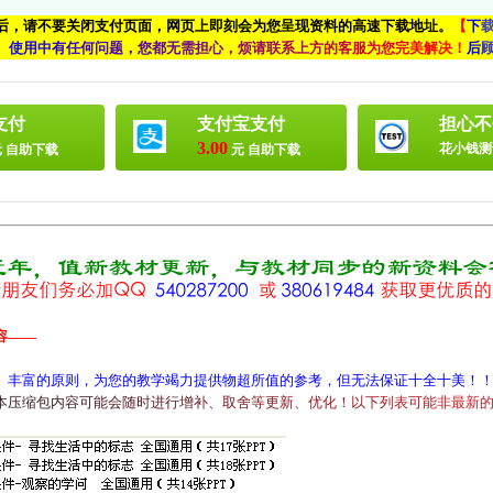
付后，请不要关闭支付页面，网页上即刻会为您呈现资料的高速下载地址。
【
下
、
使
用
中
有
任
何
问
题
，
您
都
无
需
担
心
，
烦
请
联
系
上
方
的
客
服
为
您
完
美
解
决
！
后
支付
支付宝支付
担心不
3.00
花小钱测
 自助下载
元 自助下载
容——
、丰富的原则，为您的教学竭力提供物超所值的参考，但无法保证十全十美！
本
压
缩
包
内
容
可
能
会
随
时
进
行
增
补
、
取
舍
等
更
新
、
优
化
！
以
下
列
表
可
能
非
最
新