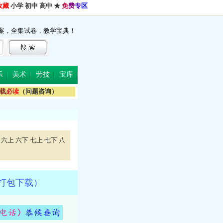
收藏
小学
初中
高中
★
免
费
专
区
案，全集试卷，教学宝典！
乐
美术
劳技
宝库
载
必
读
（问题咨询）
六上
六下
七上
七下
八
，打包下载）